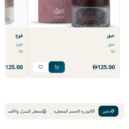
عبق
فوح
عبق
فوح
125.00
125.00
بخور
بودرة الجسم المعطرة
معطر المنزل والأقمشة