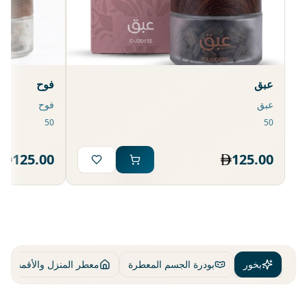
عبق
فوح
عبق
فوح
125.00
125.00
بخور
بودرة الجسم المعطرة
معطر المنزل والأقمشة