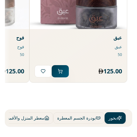
عبق
فوح
عبق
فوح
125.00
125.00
بخور
بودرة الجسم المعطرة
معطر المنزل والأقمشة