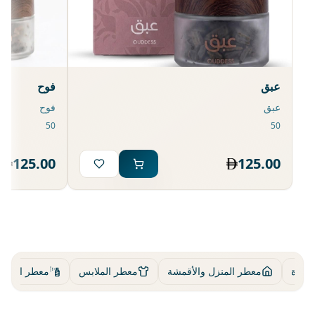
عبق
فوح
عبق
فوح
125.00
125.00
معطرة
معطر المنزل والأقمشة
معطر الملابس
معطر الشعر