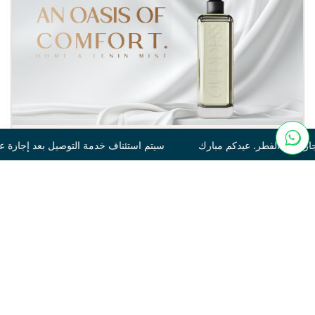
ارك سيتم استئناف خدمة التوصيل بعد إجازة عيد الفطر. عيدكم مبارك س
Tonka
250
120.00
غير متوفر