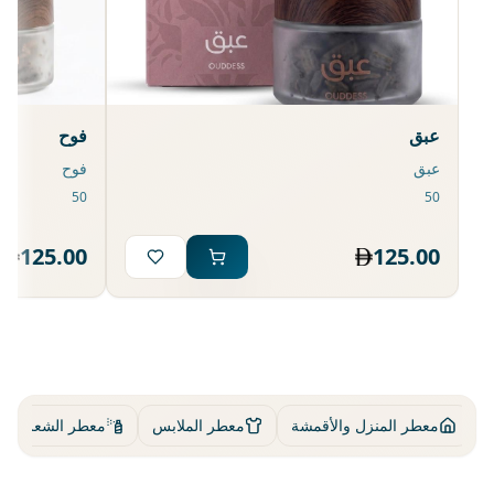
عبق
فوح
عبق
فوح
125.00
125.00
ة
معطر المنزل والأقمشة
معطر الملابس
معطر الشعر وال