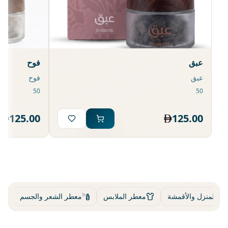
عبق
فوح
عبق
فوح
125.00
125.00
ر المنزل والأقمشة
معطر الملابس
معطر الشعر والجسم