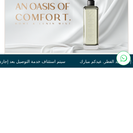
ارك سيتم استئناف خدمة التوصيل بعد إجازة عيد الفطر. عيدكم مبارك س
Tonka
250
120.00
غير متوفر