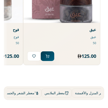
عبق
فوح
عبق
فوح
125.00
125.00
معطر المنزل والأقمشة
معطر الملابس
معطر الشعر والجسم