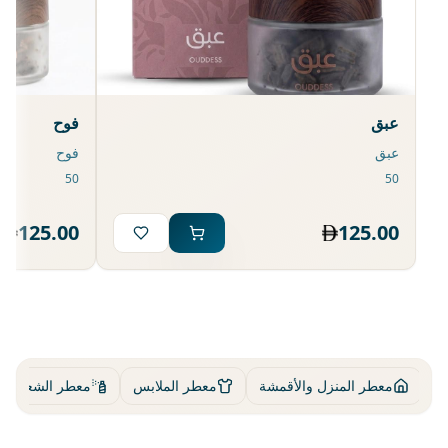
عبق
فوح
عبق
فوح
125.00
125.00
ة
معطر المنزل والأقمشة
معطر الملابس
معطر الشعر وا