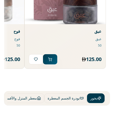
عبق
فوح
عبق
فوح
125.00
125.00
بخور
بودرة الجسم المعطرة
معطر المنزل والأقمشة