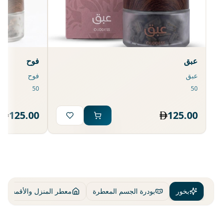
عبق
فوح
عبق
فوح
125.00
125.00
بخور
بودرة الجسم المعطرة
معطر المنزل والأقمشة