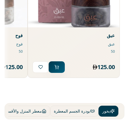
عبق
فوح
عبق
فوح
125.00
125.00
بخور
بودرة الجسم المعطرة
معطر المنزل والأقمشة